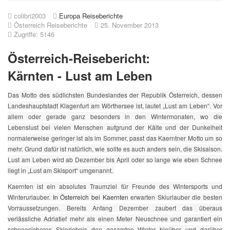
colibri2003
Europa Reiseberichte
Österreich Reiseberichte
25. November 2013
Zugriffe: 5146
Österreich-Reisebericht:
Kärnten - Lust am Leben
Das Motto des südlichsten Bundeslandes der Republik Österreich, dessen
Landeshauptstadt Klagenfurt am Wörthersee ist, lautet „Lust am Leben“. Vor
allem oder gerade ganz besonders in den Wintermonaten, wo die
Lebenslust bei vielen Menschen aufgrund der Kälte und der Dunkelheit
normalerweise geringer ist als im Sommer, passt das Kaerntner Motto um so
mehr. Grund dafür ist natürlich, wie sollte es auch anders sein, die Skisaison.
Lust am Leben wird ab Dezember bis April oder so lange wie eben Schnee
liegt in „Lust am Skisport“ umgenannt.
Kaernten ist ein absolutes Traumziel für Freunde des Wintersports und
Winterurlauber.
In Österreich bei Kaernten
erwarten Skiurlauber die besten
Vorraussetzungen. Bereits Anfang Dezember zaubert das überaus
verlässliche Adriatief mehr als einen Meter Neuschnee und garantiert ein
schneesicheres Skierlebnis den gesamten Winter hinüber und darüber