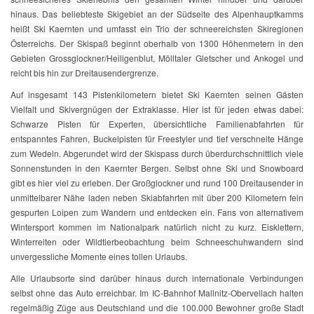
hinaus. Das beliebteste Skigebiet an der Südseite des Alpenhauptkamms
heißt Ski Kaernten und umfasst ein Trio der schneereichsten Skiregionen
Österreichs. Der Skispaß beginnt oberhalb von 1300 Höhenmetern in den
Gebieten Grossglockner/Heiligenblut, Mölltaler Gletscher und Ankogel und
reicht bis hin zur Dreitausendergrenze.
Auf insgesamt 143 Pistenkilometern bietet Ski Kaernten seinen Gästen
Vielfalt und Skivergnügen der Extraklasse. Hier ist für jeden etwas dabei:
Schwarze Pisten für Experten, übersichtliche Familienabfahrten für
entspanntes Fahren, Buckelpisten für Freestyler und tief verschneite Hänge
zum Wedeln. Abgerundet wird der Skispass durch überdurchschnittlich viele
Sonnenstunden in den Kaernter Bergen. Selbst ohne Ski und Snowboard
gibt es hier viel zu erleben. Der Großglockner und rund 100 Dreitausender in
unmittelbarer Nähe laden neben Skiabfahrten mit über 200 Kilometern fein
gespurten Loipen zum Wandern und entdecken ein. Fans von alternativem
Wintersport kommen im Nationalpark natürlich nicht zu kurz. Eisklettern,
Winterreiten oder Wildtierbeobachtung beim Schneeschuhwandern sind
unvergessliche Momente eines tollen Urlaubs.
Alle Urlaubsorte sind darüber hinaus durch internationale Verbindungen
selbst ohne das Auto erreichbar. Im IC-Bahnhof Mallnitz-Obervellach halten
regelmäßig Züge aus Deutschland und die 100.000 Bewohner große Stadt