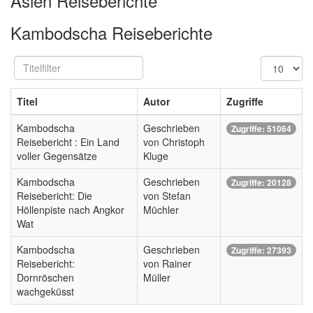
Asien Reiseberichte
Kambodscha Reiseberichte
Titelfilter
Anzeige
#
Titel
Autor
Zugriffe
Kambodscha
Geschrieben
Zugriffe: 51064
Reisebericht : Ein Land
von Christoph
voller Gegensätze
Kluge
Kambodscha
Geschrieben
Zugriffe: 20128
Reisebericht: Die
von Stefan
Höllenpiste nach Angkor
Müchler
Wat
Kambodscha
Geschrieben
Zugriffe: 27393
Reisebericht:
von Rainer
Dornröschen
Müller
wachgeküsst