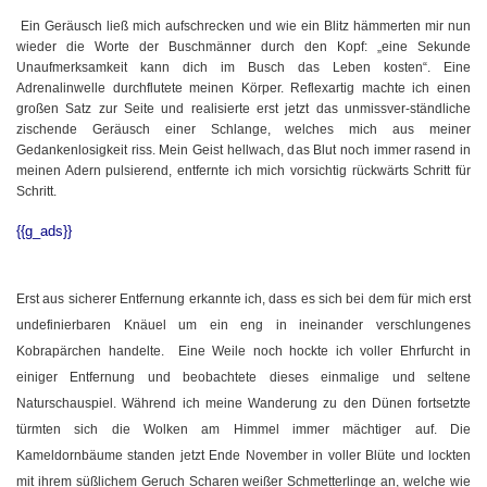
Ein Geräusch ließ mich aufschrecken und wie ein Blitz hämmerten mir nun
wieder die Worte der Buschmänner durch den Kopf: „eine Sekunde
Unaufmerksamkeit kann dich im Busch das Leben kosten“. Eine
Adrenalinwelle durchflutete meinen Körper. Reflexartig machte ich einen
großen Satz zur Seite und realisierte erst jetzt das unmissver-ständliche
zischende Geräusch einer Schlange, welches mich aus meiner
Gedankenlosigkeit riss. Mein Geist hellwach, das Blut noch immer rasend in
meinen Adern pulsierend, entfernte ich mich vorsichtig rückwärts Schritt für
Schritt.
{{g_ads}}
Erst aus sicherer Entfernung erkannte ich, dass es sich bei dem für mich erst
undefinierbaren Knäuel um ein eng in ineinander verschlungenes
Kobrapärchen handelte. Eine Weile noch hockte ich voller Ehrfurcht in
einiger Entfernung und beobachtete dieses einmalige und seltene
Naturschauspiel. Während ich meine Wanderung zu den Dünen fortsetzte
türmten sich die Wolken am Himmel immer mächtiger auf. Die
Kameldornbäume standen jetzt Ende November in voller Blüte und lockten
mit ihrem süßlichem Geruch Scharen weißer Schmetterlinge an, welche wie