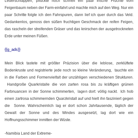
Lederschlappen, pflückte noch schnell ein paar frische Früchte vom
Feigenbaum neben der Farm-einfahrt und machte mich auf den Weg. Nur ein
paar Schritte folgte ich den Fahrspuren, dann lief ich quer durch das Veld.
Gedankenlos, genoss den süßen fruchtigen Geschmack der reifen Feigen,
das rascheln der streifenden Gräser und das knirschen der ausgetrockneten
Erde unter meinen Füßen.
{{g_ads}}
Mein Blick tastete mit größter Präzision über die leblose, zerklüftete
Bodenkruste und registrierte jede noch so kleine Veränderung, tauchte ein
in die Farben und Formenvielfalt der unzähligen verschiedenen Strukturen.
Handgroße Quarkristalle die von zarten rosa bis zu kräftigen grünen
Farbnuancen in der Sonne schimmerten, lagen dort: völlig nackt. Ich hob
einen zartrosa schimmernden Quarzkristall auf und hielt ihn fasziniert gegen
die Sonne. Wahrscheinlich lag er dort schon Jahrtausende, täglich der
Gewalt der Sonne und des Windes ausgesetzt, lag dort wie ein
Hoffnungsschimmer inmitten der Wüste.
-Namibia Land der Extreme-