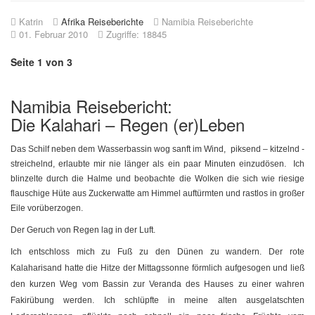
Katrin
Afrika Reiseberichte
Namibia Reiseberichte
01. Februar 2010
Zugriffe: 18845
Seite 1 von 3
Namibia Reisebericht:
Die Kalahari – Regen (er)Leben
Das Schilf neben dem Wasserbassin wog sanft im Wind, piksend – kitzelnd -
streichelnd,
erlaubte mir nie länger als ein paar Minuten einzudösen. Ich
blinzelte durch die Halme und beobachte die Wolken die sich wie riesige
flauschige Hüte aus Zuckerwatte am Himmel auftürmten und rastlos in großer
Eile vorüberzogen.
Der Geruch von Regen lag in der Luft.
Ich entschloss mich zu Fuß zu den Dünen zu wandern. Der rote
Kalaharisand hatte die Hitze der Mittagssonne förmlich aufgesogen und ließ
den kurzen Weg vom Bassin zur Veranda des Hauses zu einer wahren
Fakirübung werden.
Ich schlüpfte in meine alten ausgelatschten